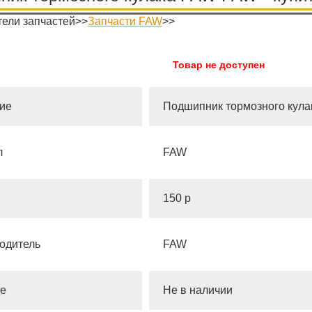
ели запчастей>>
Запчасти FAW
>>
Товар не доступен
ие
Подшипник тормозного кула
л
FAW
150 р
одитель
FAW
е
Не в наличии