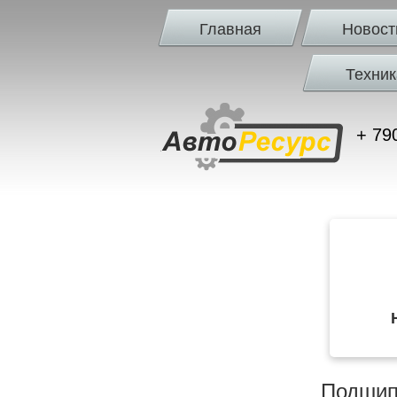
Главная
Новост
Техник
+ 79
Подшип