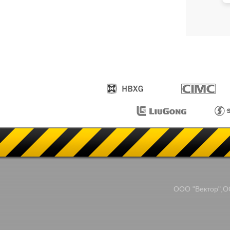
ООО "Вектор",ОО