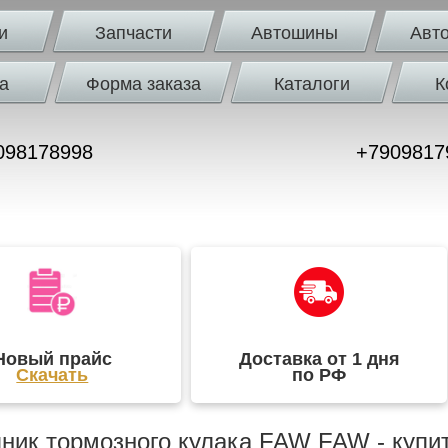
и
Запчасти
Автошины
Авт
а
Форма заказа
Каталоги
К
098178998
+7909817
Новый прайс
Доставка от 1 дня
Скачать
по РФ
ник тормозного кулака FAW FAW - купит