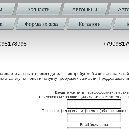
и
Запчасти
Автошины
Авт
а
Форма заказа
Каталоги
К
098178998
+7909817
не знаете артикул, производителя, тип требуемой запчасти на кит
 нам заявку на поиск и покупку требуемой запчасти. Предоставьте 
Введите контакты перед оформлением заяв
Наименование организации или ФИО (обязательное 
Телефон в федеральном формате (обязательное за
Email (если есть)