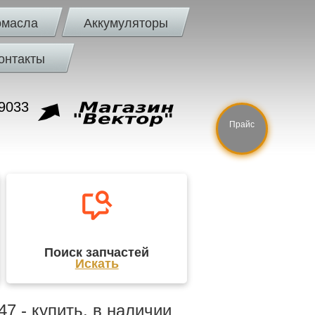
омасла
Аккумуляторы
онтакты
9033
Прайс
Поиск запчастей
Искать
7 - купить, в наличии