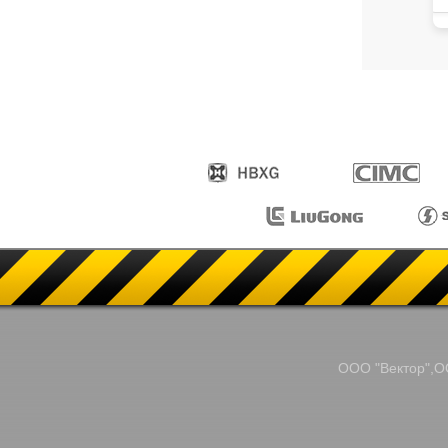
ООО "Вектор",ОО