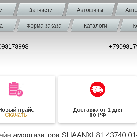
и
Запчасти
Автошины
Авт
а
Форма заказа
Каталоги
К
098178998
+7909817
Новый прайс
Доставка от 1 дня
Скачать
по РФ
йн амортизатора SHAANXI 81.43740.014