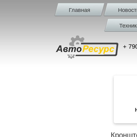
Главная
Новост
Техник
+ 79
Кронште