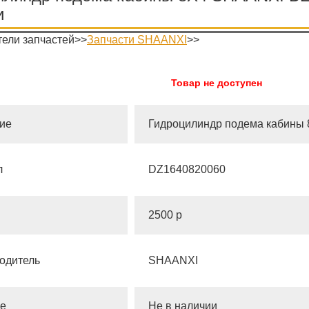
и
ели запчастей>>
Запчасти SHAANXI
>>
Товар не доступен
ие
Гидроцилиндр подема кабины
л
DZ1640820060
2500 р
одитель
SHAANXI
е
Не в наличии