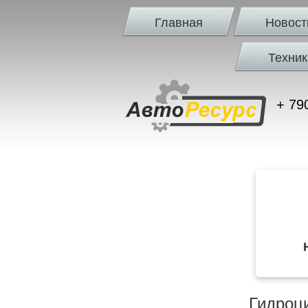
Главная
Новост
Техник
+ 79
Гидроц