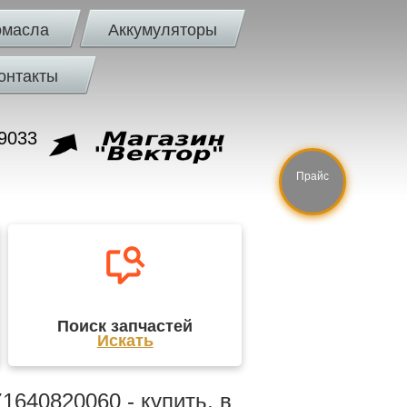
омасла
Аккумуляторы
онтакты
9033
Прайс
Поиск запчастей
Искать
640820060 - купить, в