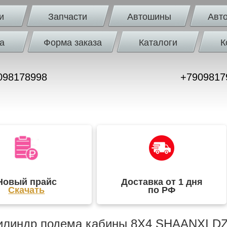
и
Запчасти
Автошины
Авт
а
Форма заказа
Каталоги
К
098178998
+7909817
Новый прайс
Доставка от 1 дня
Скачать
по РФ
илиндр подема кабины 8X4 SHAANXI DZ1