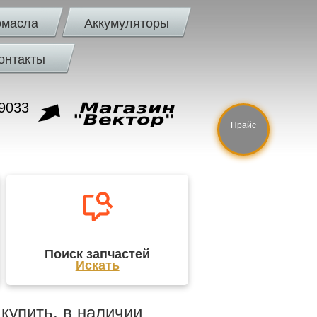
омасла
Аккумуляторы
онтакты
9033
Прайс
Поиск запчастей
Искать
упить, в наличии