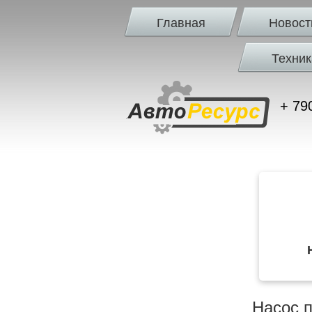
Главная
Новост
Техник
+ 79
Насос 