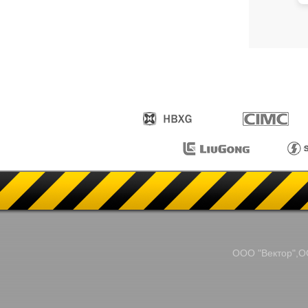
ООО "Вектор",ОО