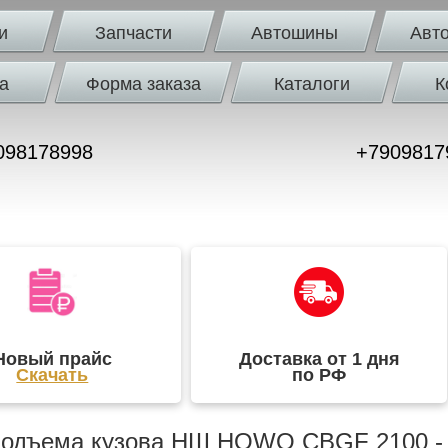
и
Запчасти
Автошины
Авт
а
Форма заказа
Каталоги
К
098178998
+7909817
Новый прайс
Доставка от 1 дня
Скачать
по РФ
подъема кузова НШ HOWO CBGF 2100 - к