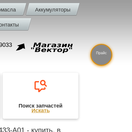
омасла
Аккумуляторы
онтакты
9033
Прайс
Поиск запчастей
Искать
3-A01 - купить, в