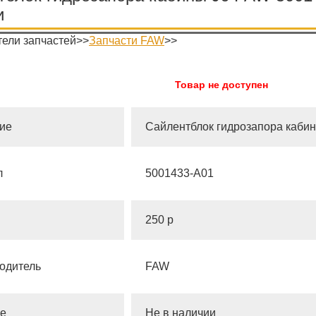
и
ели запчастей>>
Запчасти FAW
>>
Товар не доступен
ие
Сайлентблок гидрозапора кабин
л
5001433-A01
250 р
одитель
FAW
е
Не в наличии