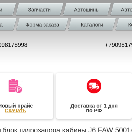
и
Запчасти
Автошины
Авт
а
Форма заказа
Каталоги
К
098178998
+7909817
Новый прайс
Доставка от 1 дня
Скачать
по РФ
блок гидрозапора кабины J6 FAW 500143