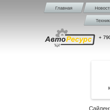
Главная
Новост
Техник
+ 79
Сайлент