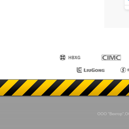
ООО "Вектор",ОО