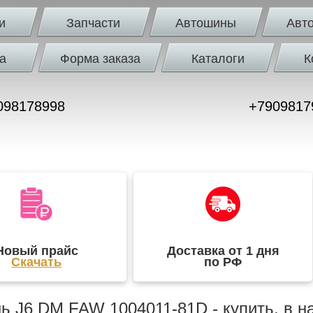
и
Запчасти
Автошины
Авт
а
Форма заказа
Каталоги
К
098178998
+7909817
Новый прайс
Доставка от 1 дня
Скачать
по РФ
ь J6 DM FAW 1004011-81D - купить, в н