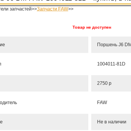
ели запчастей>>
Запчасти FAW
>>
Товар не доступен
ие
Поршень J6 D
л
1004011-81D
2750 р
одитель
FAW
е
Не в наличии