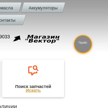
омасла
Аккумуляторы
онтакты
9033
Прайс
Поиск запчастей
Искать
аличии