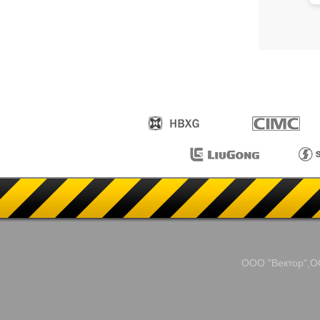
ООО "Вектор",ОО