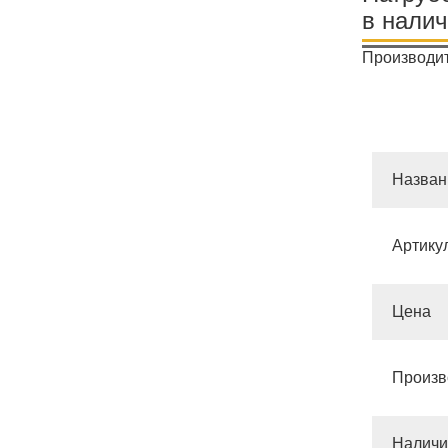
в нали
Производит
Назван
Артику
Цена
Произв
Наличи