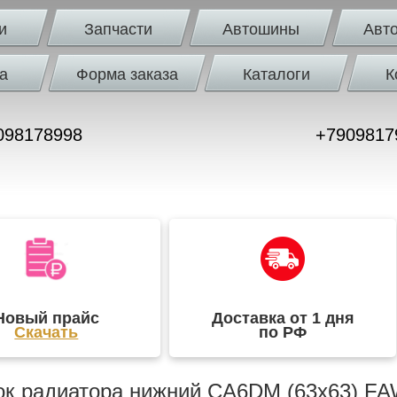
и
Запчасти
Автошины
Авт
а
Форма заказа
Каталоги
К
098178998
+7909817
Новый прайс
Доставка от 1 дня
Скачать
по РФ
к радиатора нижний CA6DM (63х63) FAW