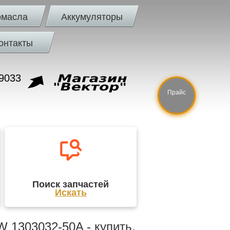
омасла
Аккумуляторы
онтакты
9033
Прайс
Поиск запчастей
Искать
 1303032-50A - купить,