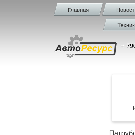
Главная
Новост
Техник
+ 79
Патрубо