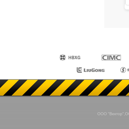
ООО "Вектор",ОО