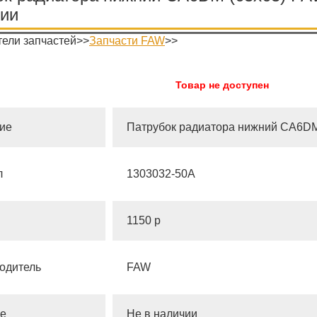
чии
ели запчастей>>
Запчасти FAW
>>
Товар не доступен
ие
Патрубок радиатора нижний CA6DM
л
1303032-50A
1150 р
одитель
FAW
е
Не в наличии