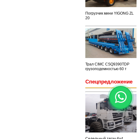
Погрузчик мини YIGONG ZL
20
Трал CIMC CSQ9390TDP
грузоподемностью 60 т
Спецпредложение
Седельный тягач 6x4