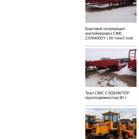
Бортовой полуприцеп-
контейнеровоз CIMC
ZJV9400DY ( 60 тонн3 оси)
Трал CIMC CSQ9390TDP
грузоподемностью 90 т.