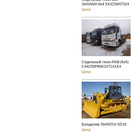
SHAANXI 6x4 SX4256NT324
Цена:
Седельный тягач FAW (6x4)
CA4250P66K24T1A1E4
Цена:
Бульдозер SHANTUI SD16
Цена: